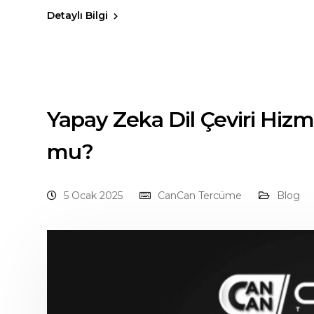
Detaylı Bilgi
Yapay Zeka Dil Çeviri Hizme
mu?
5 Ocak 2025
CanCan Tercüme
Blog