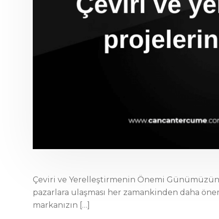
Çeviri ve Yerelleştirmenin Önemi Günümüzün di
pazarlara ulaşması her zamankinden daha öneml
markanızın […]