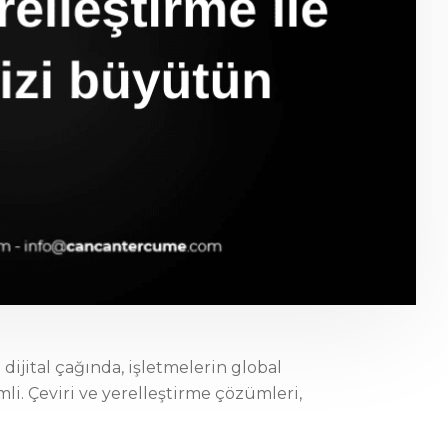
jital çağında, işletmelerin global
i. Çeviri ve yerelleştirme çözümleri,