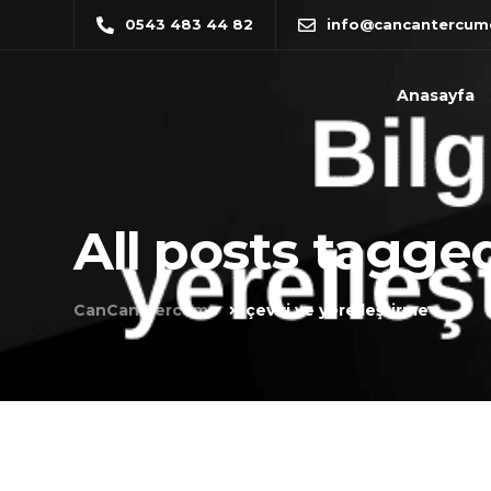
0543 483 44 82
info@cancantercum
Anasayfa
All posts tagged
CanCan Tercüme
çeviri ve yerelleştirme