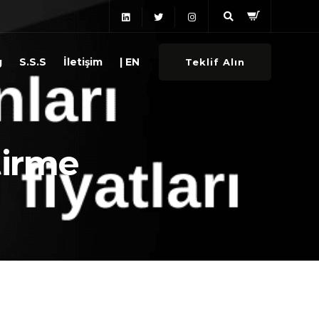
g
S.S.S
İletişim
| EN
Teklif Alın
tirme