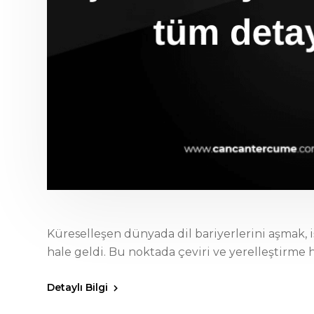
Küreselleşen dünyada dil bariyerlerini aşmak, 
hale geldi. Bu noktada çeviri ve yerelleştirme h
Detaylı Bilgi