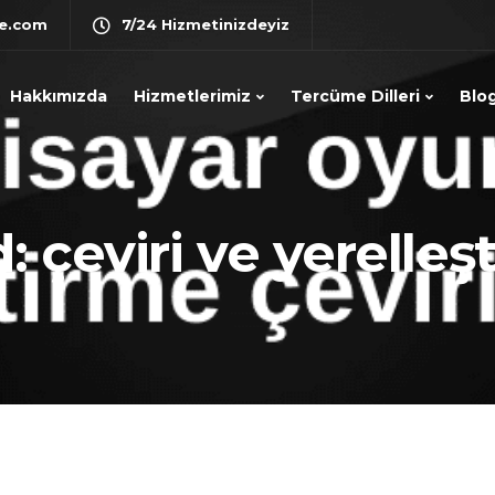
e.com
7/24 Hizmetinizdeyiz
Hakkımızda
Hizmetlerimiz
Tercüme Dilleri
Blo
: çeviri ve yerelleş