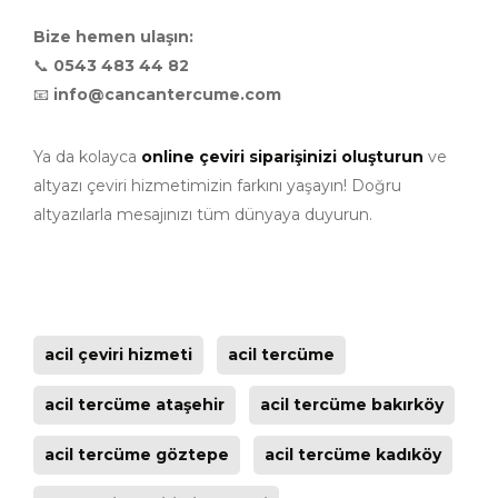
Bize hemen ulaşın:
📞
0543 483 44 82
📧
info@cancantercume.com
Ya da kolayca
online çeviri siparişinizi oluşturun
ve
altyazı çeviri hizmetimizin farkını yaşayın! Doğru
altyazılarla mesajınızı tüm dünyaya duyurun.
acil çeviri hizmeti
acil tercüme
acil tercüme ataşehir
acil tercüme bakırköy
acil tercüme göztepe
acil tercüme kadıköy