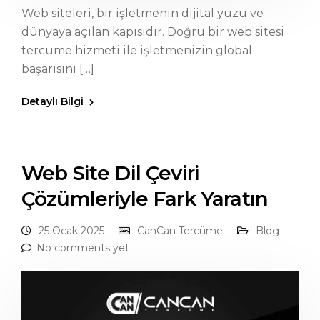
Web siteleri, bir işletmenin dijital yüzü ve
dünyaya açılan kapısıdır. Doğru bir web sitesi
tercüme hizmeti ile işletmenizin global
başarısını […]
Detaylı Bilgi
Web Site Dil Çeviri
Çözümleriyle Fark Yaratın
25 Ocak 2025
CanCan Tercüme
Blog
No comments yet