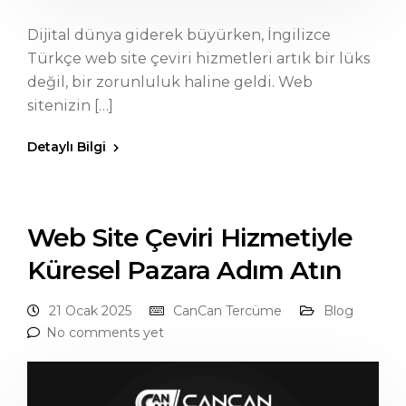
Dijital dünya giderek büyürken, İngilizce
Türkçe web site çeviri hizmetleri artık bir lüks
değil, bir zorunluluk haline geldi. Web
sitenizin […]
Detaylı Bilgi
Web Site Çeviri Hizmetiyle
Küresel Pazara Adım Atın
21 Ocak 2025
CanCan Tercüme
Blog
No comments yet