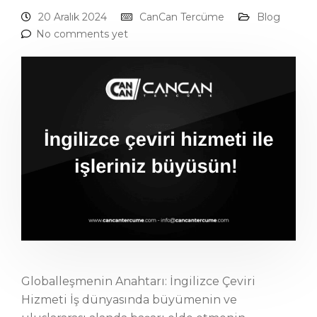
20 Aralık 2024
CanCan Tercüme
Blog
No comments yet
Globalleşmenin Anahtarı: İngilizce Çeviri
Hizmeti İş dünyasında büyümenin ve