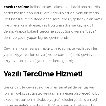
Yazılı tercüme
kelime anlamı olarak bir dildeki ana metnin,
hedef metne dönüştürülerek, farklı bir dilde, yeni bir metin
üretilmesi sürecini ifade eder. Tercümesi yapılacak olan yazılı
metinlere kaynak eser, yazılı bulunan dile ise kaynak dil
denilir. Arapça kökenli tercüme sözcüğünü yerine “çeviri”
denir ve çeviri yapan kişi de çevirmendir.
Çevirmen kelimesi ise
mütercim
(geçmişte yazılı çeviriler
yapan kişiye verilen unvan) ve tercüman (sözlü çeviri yapan
kişiye verilen unvan) yerine kullanıla gelmiştir.
Yazılı Tercüme Hizmeti
Başka bir dile çevrilecek metinler sanatsal değer taşıyan
roman, öykü, şiir, tiyatro veya sinema eseri olabileceği gibi,
akademik temelli makale, biyografi, eleştiri ya da iş amaçlı
belge ve doküman da olabilir. Yazılı metnin başka bir dile