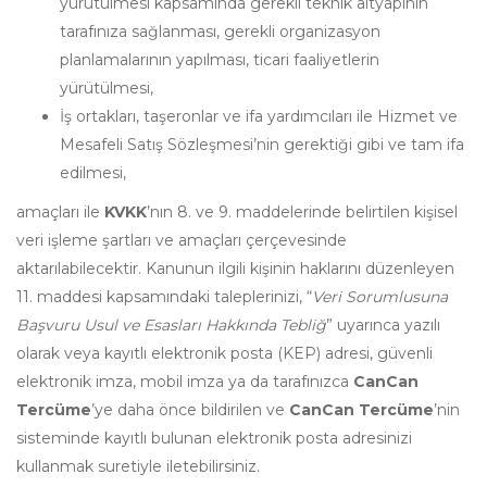
yürütülmesi kapsamında gerekli teknik altyapının
tarafınıza sağlanması, gerekli organizasyon
planlamalarının yapılması, ticari faaliyetlerin
yürütülmesi,
İş ortakları, taşeronlar ve ifa yardımcıları ile Hizmet ve
Mesafeli Satış Sözleşmesi’nin gerektiği gibi ve tam ifa
edilmesi,
amaçları ile
KVKK
’nın 8. ve 9. maddelerinde belirtilen kişisel
veri işleme şartları ve amaçları çerçevesinde
aktarılabilecektir. Kanunun ilgili kişinin haklarını düzenleyen
11. maddesi kapsamındaki taleplerinizi, “
Veri Sorumlusuna
Başvuru Usul ve Esasları Hakkında Tebliğ
” uyarınca yazılı
olarak veya kayıtlı elektronik posta (KEP) adresi, güvenli
elektronik imza, mobil imza ya da tarafınızca
CanCan
Tercüme
’ye daha önce bildirilen ve
CanCan Tercüme
’nin
sisteminde kayıtlı bulunan elektronik posta adresinizi
kullanmak suretiyle iletebilirsiniz.