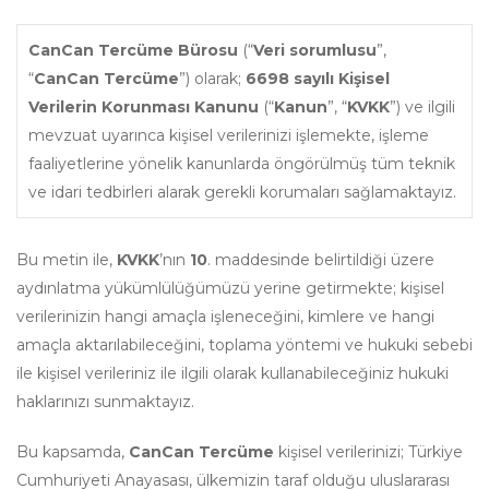
CanCan Tercüme Bürosu
(“
Veri sorumlusu
”,
“
CanCan Tercüme
”) olarak;
6698
sayılı
Kişisel
Verilerin Korunması Kanunu
(“
Kanun
”, “
KVKK
”) ve ilgili
mevzuat uyarınca kişisel verilerinizi işlemekte, işleme
faaliyetlerine yönelik kanunlarda öngörülmüş tüm teknik
ve idari tedbirleri alarak gerekli korumaları sağlamaktayız.
Bu metin ile,
KVKK
’nın
10
. maddesinde belirtildiği üzere
aydınlatma yükümlülüğümüzü yerine getirmekte; kişisel
verilerinizin hangi amaçla işleneceğini, kimlere ve hangi
amaçla aktarılabileceğini, toplama yöntemi ve hukuki sebebi
ile kişisel verileriniz ile ilgili olarak kullanabileceğiniz hukuki
haklarınızı sunmaktayız.
Bu kapsamda,
CanCan Tercüme
kişisel verilerinizi; Türkiye
Cumhuriyeti Anayasası, ülkemizin taraf olduğu uluslararası