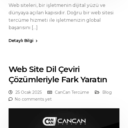
Web siteleri, bir işletmenin dijital yüzü ve
dünyaya açılan kapısıdır. Doğru bir web sitesi
tercüme hizmeti ile işletmenizin global
başarısını […]
Detaylı Bilgi
Web Site Dil Çeviri
Çözümleriyle Fark Yaratın
25 Ocak 2025
CanCan Tercüme
Blog
No comments yet