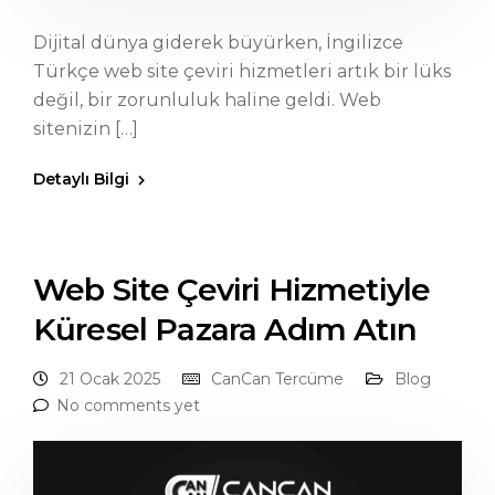
Dijital dünya giderek büyürken, İngilizce
Türkçe web site çeviri hizmetleri artık bir lüks
değil, bir zorunluluk haline geldi. Web
sitenizin […]
Detaylı Bilgi
Web Site Çeviri Hizmetiyle
Küresel Pazara Adım Atın
21 Ocak 2025
CanCan Tercüme
Blog
No comments yet