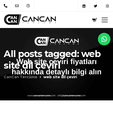
All posts tagged: web
site dil çeviri
CanCan Tercüme
web site dil çeviri