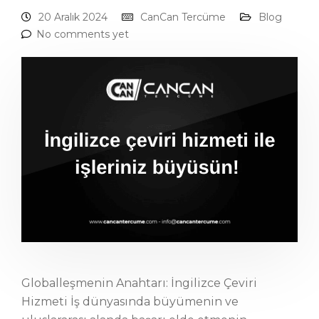
20 Aralık 2024
CanCan Tercüme
Blog
No comments yet
Globalleşmenin Anahtarı: İngilizce Çeviri
Hizmeti İş dünyasında büyümenin ve