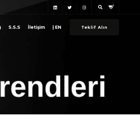
g
S.S.S
İletişim
| EN
Teklif Alın