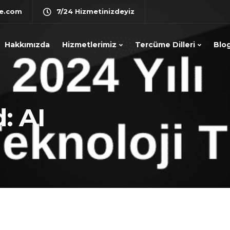
e.com
7/24 Hizmetinizdeyiz
Hakkımızda
Hizmetlerimiz
Tercüme Dilleri
Blo
: AI