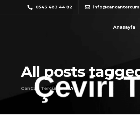
0543 483 44 82
info@cancantercum
Anasayfa
All posts tagged
CanCan Tercüme
AI