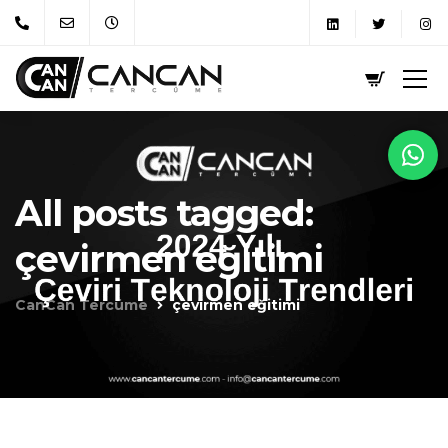
All posts tagged:
çevirmen eğitimi
CanCan Tercüme
çevirmen eğitimi