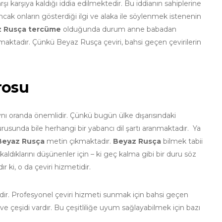
rşı karşıya kaldığı iddia edilmektedir. Bu iddianın sahiplerine
cak onların gösterdiği ilgi ve alaka ile söylenmek istenenin
 Rusça tercüme
olduğunda durum anne babadan
almaktadır. Çünkü Beyaz Rusça çeviri, bahsi geçen çevirilerin
rosu
 aynı oranda önemlidir. Çünkü bugün ülke dışarısındaki
vurusunda bile herhangi bir yabancı dil şartı aranmaktadır. Ya
Beyaz Rusça
metin çıkmaktadır.
Beyaz Rusça
bilmek tabii
ldıklarını düşünenler için – ki geç kalma gibi bir duru söz
r ki, o da çeviri hizmetidir.
edir. Profesyonel çeviri hizmeti sunmak için bahsi geçen
 ve çeşidi vardır. Bu çeşitliliğe uyum sağlayabilmek için bazı