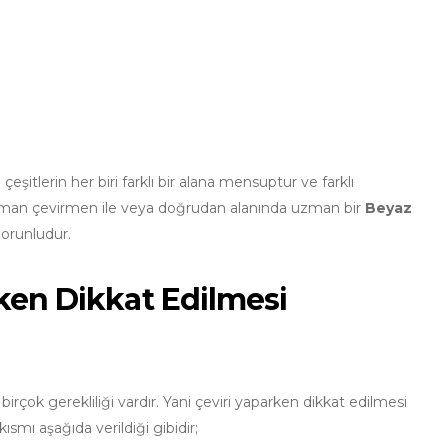
şitlerin her biri farklı bir alana mensuptur ve farklı
ki, uzman çevirmen ile veya doğrudan alanında uzman bir
Beyaz
zorunludur.
rken Dikkat Edilmesi
rçok gerekliliği vardır. Yani çeviri yaparken dikkat edilmesi
ısmı aşağıda verildiği gibidir;