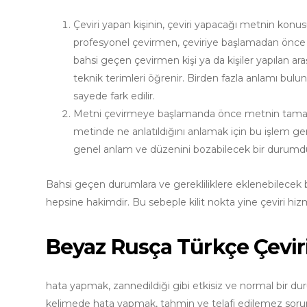
Çeviri yapan kişinin, çeviri yapacağı metnin konusu i
profesyonel çevirmen, çeviriye başlamadan önce met
bahsi geçen çevirmen kişi ya da kişiler yapılan ar
teknik terimleri öğrenir. Birden fazla anlamı bulun
sayede fark edilir.
Metni çevirmeye başlamanda önce metnin tamamını o
metinde ne anlatıldığını anlamak için bu işlem g
genel anlam ve düzenini bozabilecek bir durumd
Bahsi geçen durumlara ve gerekliliklere eklenebilecek b
hepsine hakimdir. Bu sebeple kilit nokta yine çeviri hizm
Beyaz Rusça Türkçe Çevir
hata yapmak, zannedildiği gibi etkisiz ve normal bir duru
kelimede hata yapmak, tahmin ve telafi edilemez sorun