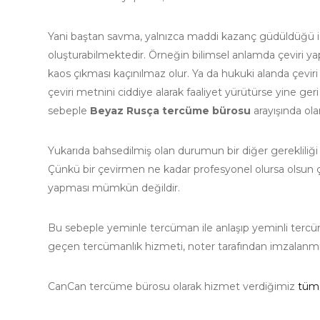
Yani baştan savma, yalnızca maddi kazanç güdüldüğü i
oluşturabilmektedir. Örneğin bilimsel anlamda çeviri yapa
kaos çıkması kaçınılmaz olur. Ya da hukuki alanda çeviri 
çeviri metnini ciddiye alarak faaliyet yürütürse yine geri
sebeple
Beyaz Rusça tercüme bürosu
arayışında olan
Yukarıda bahsedilmiş olan durumun bir diğer gerekliliği
Çünkü bir çevirmen ne kadar profesyonel olursa olsun çev
yapması mümkün değildir.
Bu sebeple yeminle tercüman ile anlaşıp yeminli terc
geçen tercümanlık hizmeti, noter tarafından imzalanmışt
CanCan tercüme bürosu olarak hizmet verdiğimiz
tüm 