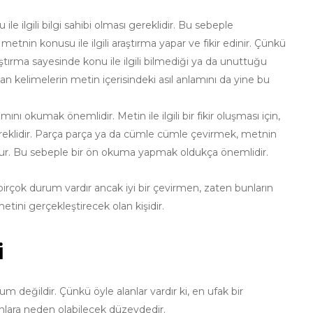
le ilgili bilgi sahibi olması gereklidir. Bu sebeple
nin konusu ile ilgili araştırma yapar ve fikir edinir. Çünkü
aştırma sayesinde konu ile ilgili bilmediği ya da unuttuğu
an kelimelerin metin içerisindeki asıl anlamını da yine bu
kumak önemlidir. Metin ile ilgili bir fikir oluşması için,
ereklidir. Parça parça ya da cümle cümle çevirmek, metnin
ur. Bu sebeple bir ön okuma yapmak oldukça önemlidir.
irçok durum vardır ancak iyi bir çevirmen, zaten bunların
etini gerçekleştirecek olan kişidir.
i
m değildir. Çünkü öyle alanlar vardır ki, en ufak bir
lara neden olabilecek düzeydedir.