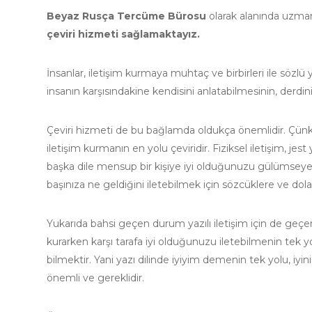
Beyaz Rusça Tercüme Bürosu
olarak alanında uzma
çeviri hizmeti sağlamaktayız.
İnsanlar, iletişim kurmaya muhtaç ve birbirleri ile sözl
insanın karşısındakine kendisini anlatabilmesinin, derdin
Çeviri hizmeti de bu bağlamda oldukça önemlidir. Çünkü
iletişim kurmanın en yolu çeviridir. Fiziksel iletişim, jes
başka dile mensup bir kişiye iyi olduğunuzu gülümseyere
başınıza ne geldiğini iletebilmek için sözcüklere ve dol
Yukarıda bahsi geçen durum yazılı iletişim için de geçerl
kurarken karşı tarafa iyi olduğunuzu iletebilmenin tek yolu
bilmektir. Yani yazı dilinde iyiyim demenin tek yolu, iyi
önemli ve gereklidir.