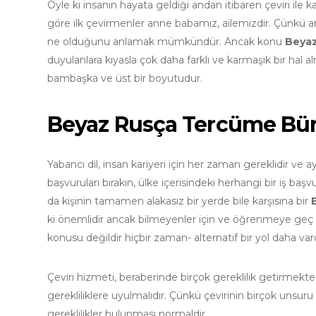
Öyle ki insanın hayata geldiği andan itibaren çeviri ile ka
göre ilk çevirmenler anne babamız, ailemizdir. Çünkü an
ne olduğunu anlamak mümkündür. Ancak konu
Beyaz
duyulanlara kıyasla çok daha farklı ve karmaşık bir hal 
bambaşka ve üst bir boyutudur.
Beyaz Rusça Tercüme Bü
Yabancı dil, insan kariyeri için her zaman gereklidir ve
başvuruları bırakın, ülke içerisindeki herhangi bir iş baş
da kişinin tamamen alakasız bir yerde bile karşısına bir
ki önemlidir ancak bilmeyenler için ve öğrenmeye geç ka
konusu değildir hiçbir zaman- alternatif bir yol daha vardı
Çeviri hizmeti, beraberinde birçok gereklilik getirmekt
gerekliliklere uyulmalıdır. Çünkü çevirinin birçok unsuru
gereklilikler bulunması normaldir.