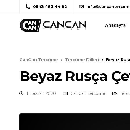
0543 483 44 82
info@cancantercum
Anasayfa
CanCan Tercüme
Tercüme Dilleri
Beyaz Rusç
Beyaz Rusça Çev
1 Haziran 2020
CanCan Tercüme
Tercü