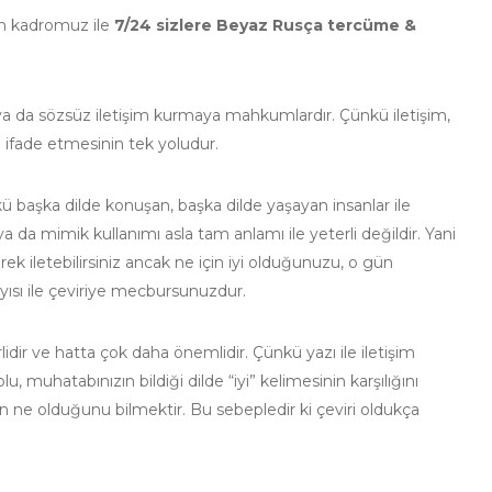
n kadromuz ile
7/24 sizlere Beyaz Rusça tercüme &
ü ya da sözsüz iletişim kurmaya mahkumlardır. Çünkü iletişim,
i ifade etmesinin tek yoludur.
 başka dilde konuşan, başka dilde yaşayan insanlar ile
t ya da mimik kullanımı asla tam anlamı ile yeterli değildir. Yani
k iletebilirsiniz ancak ne için iyi olduğunuzu, o gün
ayısı ile çeviriye mecbursunuzdur.
idir ve hatta çok daha önemlidir. Çünkü yazı ile iletişim
, muhatabınızın bildiği dilde “iyi” kelimesinin karşılığını
nin ne olduğunu bilmektir. Bu sebepledir ki çeviri oldukça