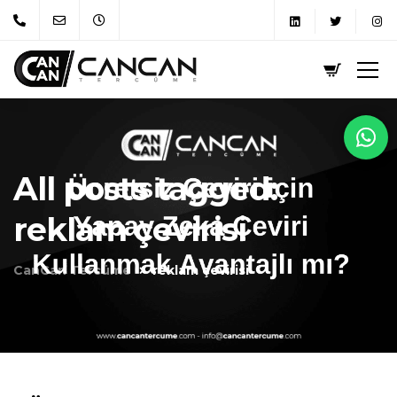
All posts tagged:
reklam çevirisi
CanCan Tercüme
reklam çevirisi