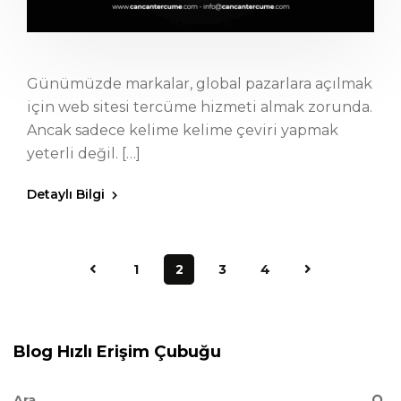
Günümüzde markalar, global pazarlara açılmak
için web sitesi tercüme hizmeti almak zorunda.
Ancak sadece kelime kelime çeviri yapmak
yeterli değil. […]
Detaylı Bilgi
1
2
3
4
Blog Hızlı Erişim Çubuğu