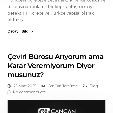
Türkçeyi Koreceye çevirmek, iki farklı kültür ve
dil arasında anlamlı bir köprü oluşturmayı
gerektirir. Korece ve Türkçe yapısal olarak
oldukça […]
Detaylı Bilgi
Çeviri Bürosu Arıyorum ama
Karar Veremiyorum Diyor
musunuz?
25 Mart 2025
CanCan Tercüme
Blog
No comments yet