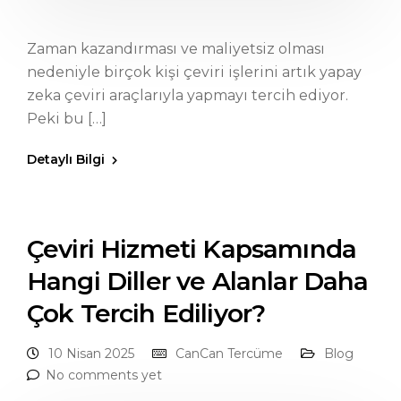
Zaman kazandırması ve maliyetsiz olması
nedeniyle birçok kişi çeviri işlerini artık yapay
zeka çeviri araçlarıyla yapmayı tercih ediyor.
Peki bu […]
Detaylı Bilgi
Çeviri Hizmeti Kapsamında
Hangi Diller ve Alanlar Daha
Çok Tercih Ediliyor?
10 Nisan 2025
CanCan Tercüme
Blog
No comments yet