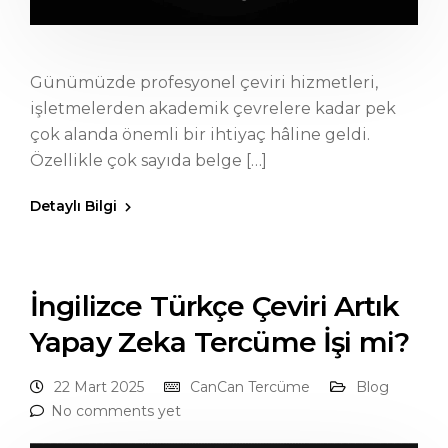
Günümüzde profesyonel çeviri hizmetleri,
işletmelerden akademik çevrelere kadar pek
çok alanda önemli bir ihtiyaç hâline geldi.
Özellikle çok sayıda belge […]
Detaylı Bilgi
İngilizce Türkçe Çeviri Artık
Yapay Zeka Tercüme İşi mi?
22 Mart 2025
CanCan Tercüme
Blog
No comments yet