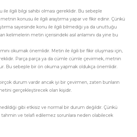
le ilgili bilgi sahibi olması gereklidir. Bu sebeple
nin konusu ile ilgili araştırma yapar ve fikir edinir. Çünkü
aştırma sayesinde konu ile ilgili bilmediği ya da unuttuğu
an kelimelerin metin içerisindeki asıl anlamını da yine bu
kumak önemlidir. Metin ile ilgili bir fikir oluşması için,
ereklidir. Parça parça ya da cümle cümle çevirmek, metnin
ur. Bu sebeple bir ön okuma yapmak oldukça önemlidir.
irçok durum vardır ancak iyi bir çevirmen, zaten bunların
etini gerçekleştirecek olan kişidir.
ildiği gibi etkisiz ve normal bir durum değildir. Çünkü
k, tahmin ve telafi edilemez sorunlara neden olabilecek