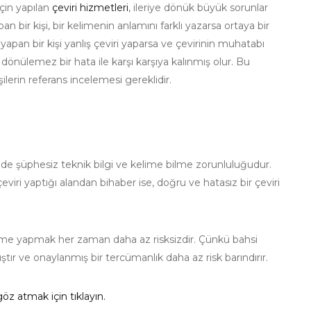
çin yapılan
çeviri hizmetleri
, ileriye dönük büyük sorunlar
n bir kişi, bir kelimenin anlamını farklı yazarsa ortaya bir
yapan bir kişi yanlış çeviri yaparsa ve çevirinin muhatabı
 dönülemez bir hata ile karşı karşıya kalınmış olur. Bu
şilerin referans incelemesi gereklidir.
 de şüphesiz teknik bilgi ve kelime bilme zorunluluğudur.
iri yaptığı alandan bihaber ise, doğru ve hatasız bir çeviri
üme yapmak her zaman daha az risksizdir. Çünkü bahsi
ır ve onaylanmış bir tercümanlık daha az risk barındırır.
göz atmak için tıklayın.