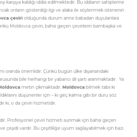
rşı karşıya kaldığı iddia edilmektedir. Bu iddianın sahiplerine
cak onların gösterdiği ilgi ve alaka ile söylenmek istenenin
vca çeviri
olduğunda durum anne babadan duyulanlara
 Çünkü Moldovca çeviri, bahsi geçen çevirilerin bambaşka ve
 aynı oranda önemlidir. Çünkü bugün ülke dışarısındaki
vurusunda bile herhangi bir yabancı dil şartı aranmaktadır. Ya
Moldovca
metin çıkmaktadır.
Moldovca
bilmek tabii ki
klarını düşünenler için – ki geç kalma gibi bir duru söz
r ki, o da çeviri hizmetidir.
edir. Profesyonel çeviri hizmeti sunmak için bahsi geçen
 ve çeşidi vardır. Bu çeşitliliğe uyum sağlayabilmek için bazı