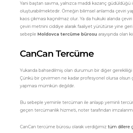
Yani baştan savma, yalnızca maddi kazanç güdüldüğü i
oluşturabilmektedir. Örneğin bilimsel anlamda çeviri yapa
kaos çıkması kaçınılmaz olur. Ya da hukuki alanda çeviri 
çeviri metnini ciddiye alarak faaliyet yürütürse yine geri
sebeple
Moldovca tercüme bürosu
arayışında olan ki
CanCan Tercüme
Yukarıda bahsedilmiş olan durumun bir diğer gerekliliği
Çünkü bir çevirmen ne kadar profesyonel olursa olsun çev
yapması mümkün değildir.
Bu sebeple yeminle tercüman ile anlaşıp yeminli terc
geçen tercümanlık hizmeti, noter tarafından imzalanmışt
CanCan tercüme bürosu olarak verdiğimiz
tüm dillere 