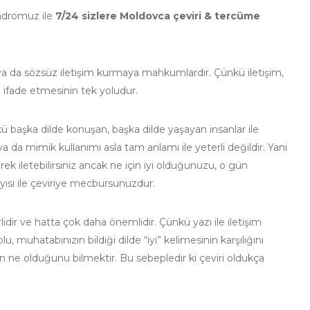
adromuz ile
7/24 sizlere Moldovca çeviri & tercüme
ü ya da sözsüz iletişim kurmaya mahkumlardır. Çünkü iletişim,
i ifade etmesinin tek yoludur.
 başka dilde konuşan, başka dilde yaşayan insanlar ile
t ya da mimik kullanımı asla tam anlamı ile yeterli değildir. Yani
k iletebilirsiniz ancak ne için iyi olduğunuzu, o gün
ayısı ile çeviriye mecbursunuzdur.
idir ve hatta çok daha önemlidir. Çünkü yazı ile iletişim
, muhatabınızın bildiği dilde “iyi” kelimesinin karşılığını
nin ne olduğunu bilmektir. Bu sebepledir ki çeviri oldukça