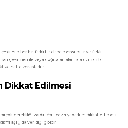
şitlerin her biri farklı bir alana mensuptur ve farklı
ki, uzman çevirmen ile veya doğrudan alanında uzman bir
kli ve hatta zorunludur.
n Dikkat Edilmesi
rçok gerekliliği vardır. Yani çeviri yaparken dikkat edilmesi
ısmı aşağıda verildiği gibidir;