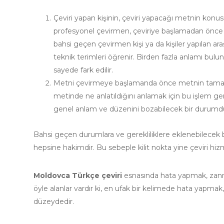
Çeviri yapan kişinin, çeviri yapacağı metnin konusu i
profesyonel çevirmen, çeviriye başlamadan önce met
bahsi geçen çevirmen kişi ya da kişiler yapılan ar
teknik terimleri öğrenir. Birden fazla anlamı bulun
sayede fark edilir.
Metni çevirmeye başlamanda önce metnin tamamını o
metinde ne anlatıldığını anlamak için bu işlem g
genel anlam ve düzenini bozabilecek bir durumd
Bahsi geçen durumlara ve gerekliliklere eklenebilecek b
hepsine hakimdir. Bu sebeple kilit nokta yine çeviri hizm
Moldovca Türkçe çeviri
esnasında hata yapmak, zanned
öyle alanlar vardır ki, en ufak bir kelimede hata yapma
düzeydedir.