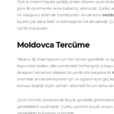
Öyle ki insanın hayata geldiği andan itibaren çeviri ile ka
göre ilk çevirmenler anne babamız, ailemizdir. Çünkü an
ne olduğunu anlamak mümkündür. Ancak konu
Moldo
kıyasla çok daha farklı ve karmaşık bir hal almaktadır.
üst bir boyutudur.
Moldovca Tercüme
Yabancı dil, insan kariyeri için her zaman gereklidir ve
başvuruları bırakın, ülke içerisindeki herhangi bir iş baş
da kişinin tamamen alakasız bir yerde bile karşısına bir
önemlidir ancak bilmeyenler için ve öğrenmeye geç kaldı
konusu değildir hiçbir zaman- alternatif bir yol daha vardı
Çeviri hizmeti, beraberinde birçok gereklilik getirmekt
gerekliliklere uyulmalıdır. Çünkü çevirinin birçok unsuru
gereklilikler bulunması normaldir.