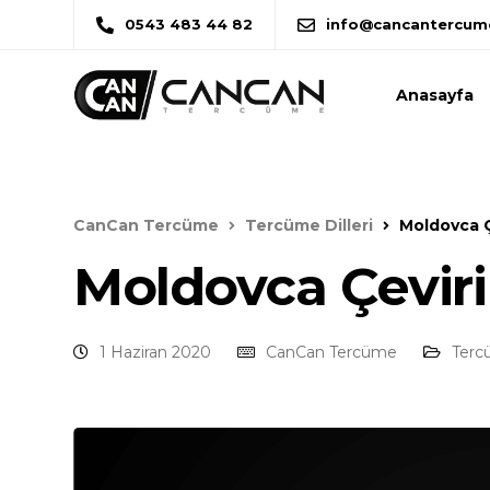
0543 483 44 82
info@cancantercum
Anasayfa
CanCan Tercüme
Tercüme Dilleri
Moldovca Ç
Moldovca Çeviri
1 Haziran 2020
CanCan Tercüme
Tercü