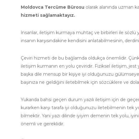
Moldovca Tercüme Bürosu
olarak alanında uzman k
hizmeti sağlamaktayız.
İnsanlar, iletişim kurmaya muhtaç ve birbirleri ile sözl
insanın karşısındakine kendisini anlatabilmesinin, derdin
Çeviri hizmeti de bu bağlamda oldukça önemlidir. Çünkü
iletişim kurmanın en yolu çeviridir. Fiziksel iletişim, jes
başka dile mensup bir kişiye iyi olduğunuzu gülümseyere
başınıza ne geldiğini iletebilmek için sözcüklere ve dol
Yukarıda bahsi geçen durum yazılı iletişim için de geçerl
kurarken karşı tarafa iyi olduğunuzu iletebilmenin tek yolu
bilmektir. Yani yazı dilinde iyiyim demenin tek yolu, iyi
önemli ve gereklidir.