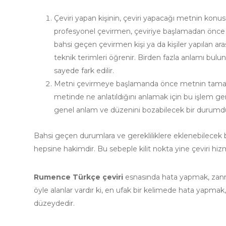
Çeviri yapan kişinin, çeviri yapacağı metnin konusu i
profesyonel çevirmen, çeviriye başlamadan önce met
bahsi geçen çevirmen kişi ya da kişiler yapılan ar
teknik terimleri öğrenir. Birden fazla anlamı bulun
sayede fark edilir.
Metni çevirmeye başlamanda önce metnin tamamını o
metinde ne anlatıldığını anlamak için bu işlem g
genel anlam ve düzenini bozabilecek bir durumd
Bahsi geçen durumlara ve gerekliliklere eklenebilecek b
hepsine hakimdir. Bu sebeple kilit nokta yine çeviri hizm
Rumence Türkçe çeviri
esnasında hata yapmak, zanned
öyle alanlar vardır ki, en ufak bir kelimede hata yapma
düzeydedir.