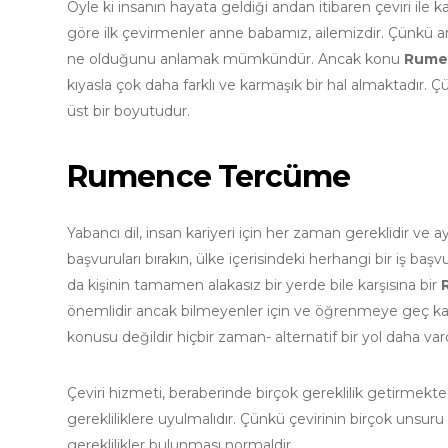
Öyle ki insanın hayata geldiği andan itibaren çeviri ile ka
göre ilk çevirmenler anne babamız, ailemizdir. Çünkü an
ne olduğunu anlamak mümkündür. Ancak konu
Rumen
kıyasla çok daha farklı ve karmaşık bir hal almaktadır.
üst bir boyutudur.
Rumence Tercüme
Yabancı dil, insan kariyeri için her zaman gereklidir ve
başvuruları bırakın, ülke içerisindeki herhangi bir iş baş
da kişinin tamamen alakasız bir yerde bile karşısına bir
önemlidir ancak bilmeyenler için ve öğrenmeye geç kaldı
konusu değildir hiçbir zaman- alternatif bir yol daha vardı
Çeviri hizmeti, beraberinde birçok gereklilik getirmekt
gerekliliklere uyulmalıdır. Çünkü çevirinin birçok unsuru
gereklilikler bulunması normaldir.