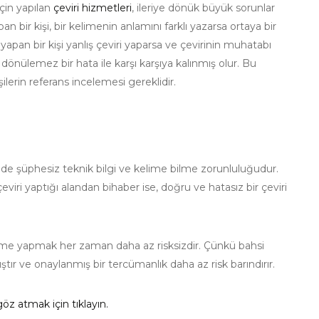
çin yapılan
çeviri hizmetleri
, ileriye dönük büyük sorunlar
n bir kişi, bir kelimenin anlamını farklı yazarsa ortaya bir
yapan bir kişi yanlış çeviri yaparsa ve çevirinin muhatabı
 dönülemez bir hata ile karşı karşıya kalınmış olur. Bu
şilerin referans incelemesi gereklidir.
 de şüphesiz teknik bilgi ve kelime bilme zorunluluğudur.
iri yaptığı alandan bihaber ise, doğru ve hatasız bir çeviri
üme yapmak her zaman daha az risksizdir. Çünkü bahsi
ır ve onaylanmış bir tercümanlık daha az risk barındırır.
göz atmak için tıklayın.