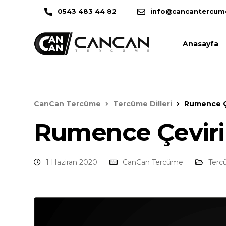
0543 483 44 82
info@cancantercum
Anasayfa
CanCan Tercüme
Tercüme Dilleri
Rumence Ç
Rumence Çeviri
1 Haziran 2020
CanCan Tercüme
Tercü