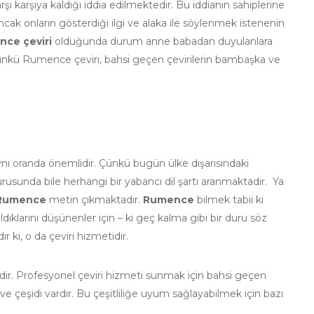
rşı karşıya kaldığı iddia edilmektedir. Bu iddianın sahiplerine
cak onların gösterdiği ilgi ve alaka ile söylenmek istenenin
ce çeviri
olduğunda durum anne babadan duyulanlara
 Çünkü Rumence çeviri, bahsi geçen çevirilerin bambaşka ve
 aynı oranda önemlidir. Çünkü bugün ülke dışarısındaki
vurusunda bile herhangi bir yabancı dil şartı aranmaktadır. Ya
Rumence
metin çıkmaktadır.
Rumence
bilmek tabii ki
klarını düşünenler için – ki geç kalma gibi bir duru söz
r ki, o da çeviri hizmetidir.
edir. Profesyonel çeviri hizmeti sunmak için bahsi geçen
 ve çeşidi vardır. Bu çeşitliliğe uyum sağlayabilmek için bazı