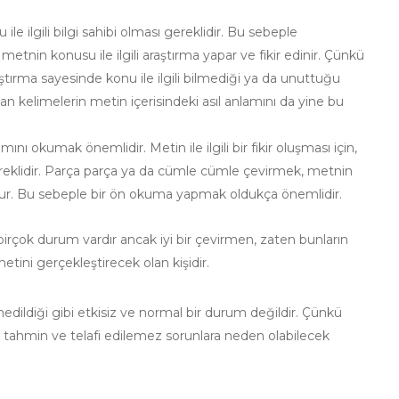
le ilgili bilgi sahibi olması gereklidir. Bu sebeple
nin konusu ile ilgili araştırma yapar ve fikir edinir. Çünkü
aştırma sayesinde konu ile ilgili bilmediği ya da unuttuğu
an kelimelerin metin içerisindeki asıl anlamını da yine bu
kumak önemlidir. Metin ile ilgili bir fikir oluşması için,
ereklidir. Parça parça ya da cümle cümle çevirmek, metnin
ur. Bu sebeple bir ön okuma yapmak oldukça önemlidir.
irçok durum vardır ancak iyi bir çevirmen, zaten bunların
etini gerçekleştirecek olan kişidir.
ildiği gibi etkisiz ve normal bir durum değildir. Çünkü
k, tahmin ve telafi edilemez sorunlara neden olabilecek