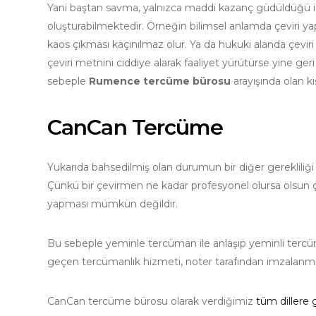
Yani baştan savma, yalnızca maddi kazanç güdüldüğü i
oluşturabilmektedir. Örneğin bilimsel anlamda çeviri yapa
kaos çıkması kaçınılmaz olur. Ya da hukuki alanda çeviri 
çeviri metnini ciddiye alarak faaliyet yürütürse yine geri
sebeple
Rumence tercüme bürosu
arayışında olan ki
CanCan Tercüme
Yukarıda bahsedilmiş olan durumun bir diğer gerekliliği
Çünkü bir çevirmen ne kadar profesyonel olursa olsun çev
yapması mümkün değildir.
Bu sebeple yeminle tercüman ile anlaşıp yeminli terc
geçen tercümanlık hizmeti, noter tarafından imzalanmışt
CanCan tercüme bürosu olarak verdiğimiz
tüm dillere 