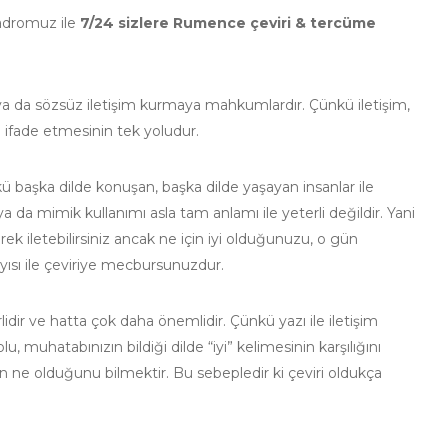
adromuz ile
7/24 sizlere Rumence çeviri & tercüme
ü ya da sözsüz iletişim kurmaya mahkumlardır. Çünkü iletişim,
i ifade etmesinin tek yoludur.
 başka dilde konuşan, başka dilde yaşayan insanlar ile
t ya da mimik kullanımı asla tam anlamı ile yeterli değildir. Yani
k iletebilirsiniz ancak ne için iyi olduğunuzu, o gün
ayısı ile çeviriye mecbursunuzdur.
idir ve hatta çok daha önemlidir. Çünkü yazı ile iletişim
, muhatabınızın bildiği dilde “iyi” kelimesinin karşılığını
nin ne olduğunu bilmektir. Bu sebepledir ki çeviri oldukça