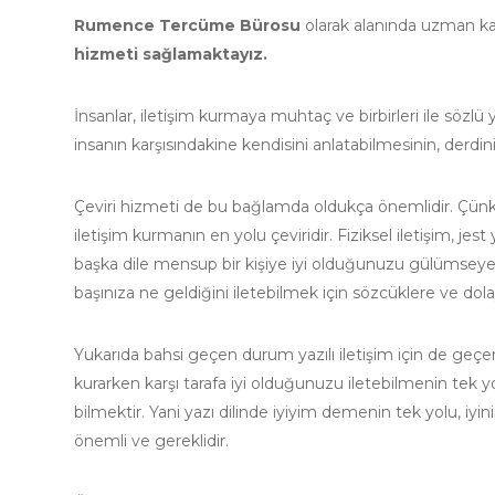
Rumence Tercüme Bürosu
olarak alanında uzman k
hizmeti sağlamaktayız.
İnsanlar, iletişim kurmaya muhtaç ve birbirleri ile sözl
insanın karşısındakine kendisini anlatabilmesinin, derdin
Çeviri hizmeti de bu bağlamda oldukça önemlidir. Çünkü
iletişim kurmanın en yolu çeviridir. Fiziksel iletişim, jes
başka dile mensup bir kişiye iyi olduğunuzu gülümseyere
başınıza ne geldiğini iletebilmek için sözcüklere ve dol
Yukarıda bahsi geçen durum yazılı iletişim için de geçerl
kurarken karşı tarafa iyi olduğunuzu iletebilmenin tek yolu
bilmektir. Yani yazı dilinde iyiyim demenin tek yolu, iyi
önemli ve gereklidir.